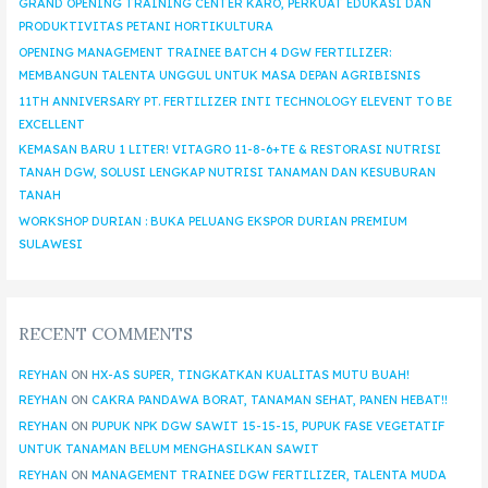
GRAND OPENING TRAINING CENTER KARO, PERKUAT EDUKASI DAN
PRODUKTIVITAS PETANI HORTIKULTURA
OPENING MANAGEMENT TRAINEE BATCH 4 DGW FERTILIZER:
MEMBANGUN TALENTA UNGGUL UNTUK MASA DEPAN AGRIBISNIS
11TH ANNIVERSARY PT. FERTILIZER INTI TECHNOLOGY ELEVENT TO BE
EXCELLENT
KEMASAN BARU 1 LITER! VITAGRO 11-8-6+TE & RESTORASI NUTRISI
TANAH DGW, SOLUSI LENGKAP NUTRISI TANAMAN DAN KESUBURAN
TANAH
WORKSHOP DURIAN : BUKA PELUANG EKSPOR DURIAN PREMIUM
SULAWESI
RECENT COMMENTS
REYHAN
ON
HX-AS SUPER, TINGKATKAN KUALITAS MUTU BUAH!
REYHAN
ON
CAKRA PANDAWA BORAT, TANAMAN SEHAT, PANEN HEBAT!!
REYHAN
ON
PUPUK NPK DGW SAWIT 15-15-15, PUPUK FASE VEGETATIF
UNTUK TANAMAN BELUM MENGHASILKAN SAWIT
REYHAN
ON
MANAGEMENT TRAINEE DGW FERTILIZER, TALENTA MUDA