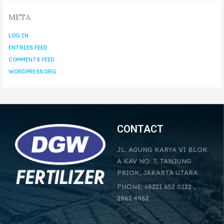
META
LOG IN
ENTRIES FEED
COMMENTS FEED
WORDPRESS.ORG
CONTACT
JL. AGUNG KARYA VI BLOK
A KAV NO. 7, TANJUNG
PRIOK, JAKARTA UTARA
PHONE: +6221 652 0222 ,
2961 4962