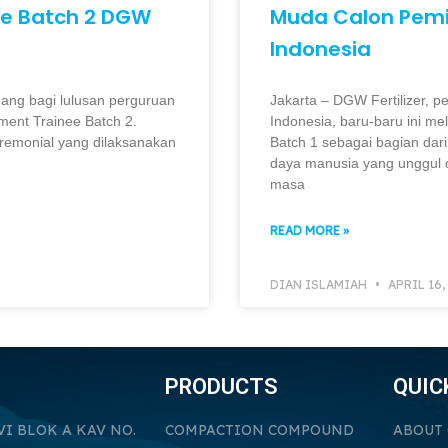
e Batch 2 DGW
Muda Calon Pemi
Indonesia
ang bagi lulusan perguruan
Jakarta – DGW Fertilizer, p
ent Trainee Batch 2.
Indonesia, baru-baru ini 
eremonial yang dilaksanakan
Batch 1 sebagai bagian d
daya manusia yang unggul 
masa
READ MORE »
DIAN ISLAMIAH
APRIL 16,
PRODUCTS
QUIC
VI BLOK A KAV NO.
COMPACTION COMPOUND
ABOUT