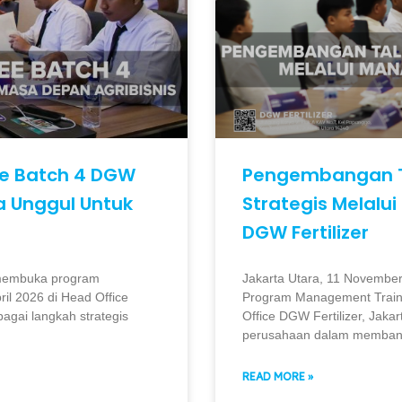
e Batch 4 DGW
Pengembangan T
a Unggul Untuk
Strategis Melalu
DGW Fertilizer
i membuka program
Jakarta Utara, 11 Novembe
il 2026 di Head Office
Program Management Traine
bagai langkah strategis
Office DGW Fertilizer, Jakar
perusahaan dalam memban
READ MORE »