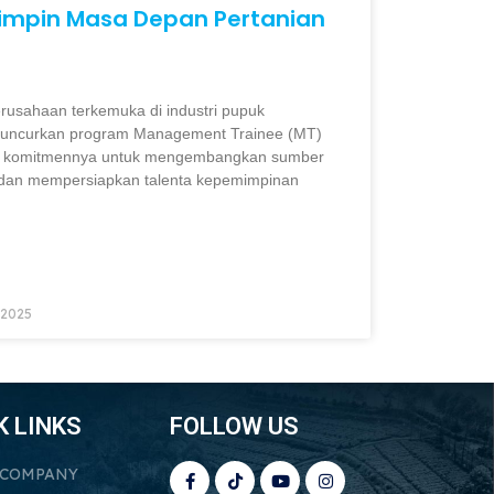
mpin Masa Depan Pertanian
erusahaan terkemuka di industri pupuk
meluncurkan program Management Trainee (MT)
ari komitmennya untuk mengembangkan sumber
dan mempersiapkan talenta kepemimpinan
 2025
K LINKS
FOLLOW US
 COMPANY