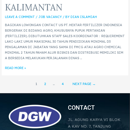
KALIMANTAN
LEAVE A COMMENT
/
JOB VACANCY
/ BY
DIAN ISLAMIAH
BAGIKAN LOWONGAN CONTACT US PT. HEXTAR FERTILIZER INDONESIA
BERGERAK DI BIDANG AGRO, KHUSUSNYA PUPUK PERTANIAN
(FERTILIZER). DIBUTUHKAN STAFF SALES KOORDINATOR : REQUIREMENT
LAKI-LAKI UMUR MAKSIMAL 30 TAHUN PENDIDIKAN MINIMAL D3
PENGALAMAN DI JABATAN YANG SAMA DI FMCG ATAU AGRO CHEMICAL
MINIMAL 2 TAHUN PAHAM ALUR BISNIS DAN DISTRIBUSI MEMILIKI SIM
A BERSEDIA MELAKUKAN PERJALANAN DINAS …
READ MORE »
1
2
…
4
NEXT PAGE
→
CONTACT
JL. AGUNG KARYA VI BLOK
A KAV NO. 7, TANJUNG