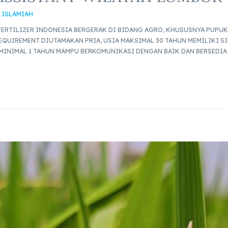
 ISLAMIAH
ERTILIZER INDONESIA BERGERAK DI BIDANG AGRO, KHUSUSNYA PUPUK 
QUIREMENT DIUTAMAKAN PRIA, USIA MAKSIMAL 30 TAHUN MEMILIKI SI
MINIMAL 1 TAHUN MAMPU BERKOMUNIKASI DENGAN BAIK DAN BERSEDIA