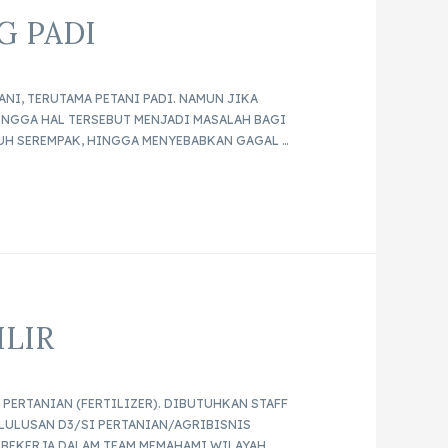
G PADI
NI, TERUTAMA PETANI PADI. NAMUN JIKA
INGGA HAL TERSEBUT MENJADI MASALAH BAGI
UH SEREMPAK, HINGGA MENYEBABKAN GAGAL …
LIR
PERTANIAN (FERTILIZER). DIBUTUHKAN STAFF
 LULUSAN D3/SI PERTANIAN/AGRIBISNIS
 BEKERJA DALAM TEAM MEMAHAMI WILAYAH …