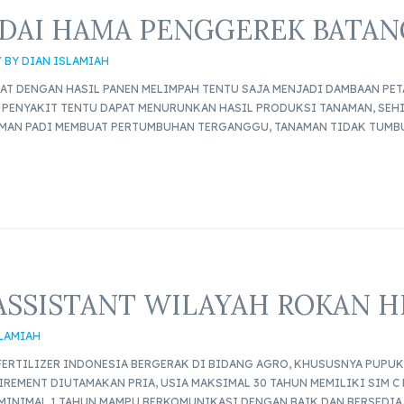
DAI HAMA PENGGEREK BATAN
/ BY
DIAN ISLAMIAH
AT DENGAN HASIL PANEN MELIMPAH TENTU SAJA MENJADI DAMBAAN PETA
PENYAKIT TENTU DAPAT MENURUNKAN HASIL PRODUKSI TANAMAN, SEH
AMAN PADI MEMBUAT PERTUMBUHAN TERGANGGU, TANAMAN TIDAK TUMB
SSISTANT WILAYAH ROKAN HI
SLAMIAH
ERTILIZER INDONESIA BERGERAK DI BIDANG AGRO, KHUSUSNYA PUPUK 
IREMENT DIUTAMAKAN PRIA, USIA MAKSIMAL 30 TAHUN MEMILIKI SIM C
MINIMAL 1 TAHUN MAMPU BERKOMUNIKASI DENGAN BAIK DAN BERSEDIA