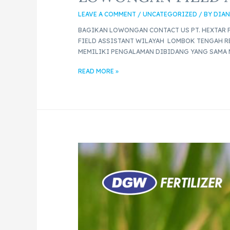
LEAVE A COMMENT
/
UNCATEGORIZED
/ BY
DIAN
BAGIKAN LOWONGAN CONTACT US PT. HEXTAR F
FIELD ASSISTANT WILAYAH LOMBOK TENGAH RE
MEMILIKI PENGALAMAN DIBIDANG YANG SAMA 
READ MORE »