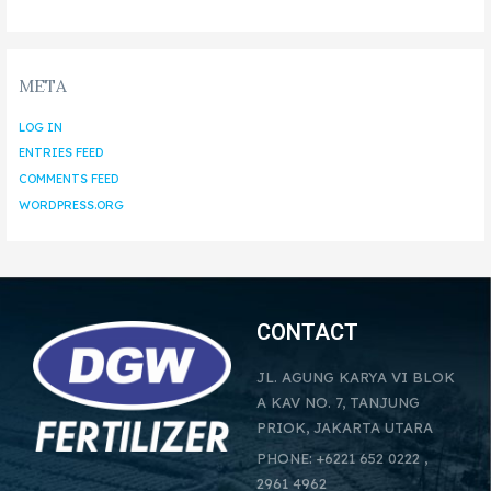
META
LOG IN
ENTRIES FEED
COMMENTS FEED
WORDPRESS.ORG
CONTACT
JL. AGUNG KARYA VI BLOK
A KAV NO. 7, TANJUNG
PRIOK, JAKARTA UTARA
PHONE: +6221 652 0222 ,
2961 4962