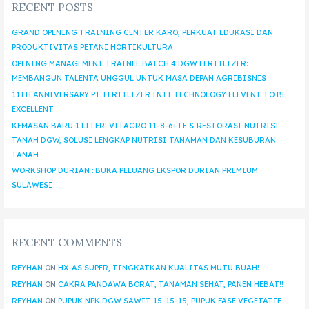
RECENT POSTS
GRAND OPENING TRAINING CENTER KARO, PERKUAT EDUKASI DAN
PRODUKTIVITAS PETANI HORTIKULTURA
OPENING MANAGEMENT TRAINEE BATCH 4 DGW FERTILIZER:
MEMBANGUN TALENTA UNGGUL UNTUK MASA DEPAN AGRIBISNIS
11TH ANNIVERSARY PT. FERTILIZER INTI TECHNOLOGY ELEVENT TO BE
EXCELLENT
KEMASAN BARU 1 LITER! VITAGRO 11-8-6+TE & RESTORASI NUTRISI
TANAH DGW, SOLUSI LENGKAP NUTRISI TANAMAN DAN KESUBURAN
TANAH
WORKSHOP DURIAN : BUKA PELUANG EKSPOR DURIAN PREMIUM
SULAWESI
RECENT COMMENTS
REYHAN
ON
HX-AS SUPER, TINGKATKAN KUALITAS MUTU BUAH!
REYHAN
ON
CAKRA PANDAWA BORAT, TANAMAN SEHAT, PANEN HEBAT!!
REYHAN
ON
PUPUK NPK DGW SAWIT 15-15-15, PUPUK FASE VEGETATIF