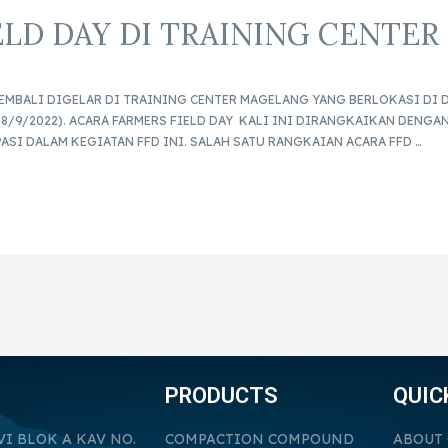
ELD DAY DI TRAINING CENTE
 KEMBALI DIGELAR DI TRAINING CENTER MAGELANG YANG BERLOKASI DI
 8/9/2022). ACARA FARMERS FIELD DAY KALI INI DIRANGKAIKAN DENGA
ASI DALAM KEGIATAN FFD INI. SALAH SATU RANGKAIAN ACARA FFD …
PRODUCTS
QUIC
VI BLOK A KAV NO.
COMPACTION COMPOUND
ABOUT