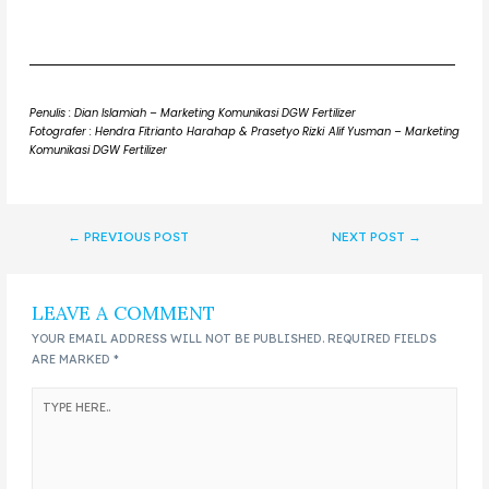
Penulis : Dian Islamiah – Marketing Komunikasi DGW Fertilizer
Fotografer : Hendra Fitrianto Harahap & Prasetyo Rizki Alif Yusman – Marketing
Komunikasi DGW Fertilizer
←
PREVIOUS POST
NEXT POST
→
LEAVE A COMMENT
YOUR EMAIL ADDRESS WILL NOT BE PUBLISHED.
REQUIRED FIELDS
ARE MARKED
*