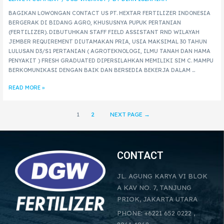
BAGIKAN LOWONGAN CONTACT US PT. HEXTAR FERTILIZER INDONESIA
BERGERAK DI BIDANG AGRO, KHUSUSNYA PUPUK PERTANIAN
(FERTILIZER). DIBUTUHKAN STAFF FIELD ASSISTANT RND WILAYAH
JEMBER REQUIREMENT DIUTAMAKAN PRIA, USIA MAKSIMAL 30 TAHUN
LULUSAN D3/S1 PERTANIAN ( AGROTEKNOLOGI, ILMU TANAH DAN HAMA
PENYAKIT ) FRESH GRADUATED DIPERSILAHKAN MEMILIKI SIM C. MAMPU
BERKOMUNIKASI DENGAN BAIK DAN BERSEDIA BEKERJA DALAM …
READ MORE »
1
2
NEXT PAGE
→
CONTACT
JL. AGUNG KARYA VI BLOK
A KAV NO. 7, TANJUNG
PRIOK, JAKARTA UTARA
PHONE: +6221 652 0222 ,