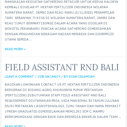
RANGKAIAN KEGIATAN GATHERING RETAILER UNTUK KEDUA KALINYA
KEMBALI DIGELAR PT. HEXTAR FERTILIZER INDONESIA WILAYAH
SUMATERA BARAT, JAMBI DAN RIAU. RABU (5/11/2022). PENAMPILAN
TARI SEBANYAK 71 KIOS DI WILAYAH SUMATERA BARAT, JAMBI DAN
RIAU TURUT BERPARTISIPASI DALAM ACARA YANG DIGELAR DI
NOVOTEL PEKANBARU. PUNCAK ACARA GATHERING DIMERIAHKAN
DENGAN PENGUNDIAN BERAGAM HADIAH MENARIK DAN DOORPRIZE
UTAMA SEPEDA …
READ MORE »
FIELD ASSISTANT RND BALI
LEAVE A COMMENT
/
JOB VACANCY
/ BY
DIAN ISLAMIAH
BAGIKAN LOWONGAN CONTACT US PT. HEXTAR FERTILIZER INDONESIA
BERGERAK DI BIDANG AGRO, KHUSUSNYA PUPUK PERTANIAN
(FERTILIZER). DIBUTUHKAN STAFF FIELD ASSISTANT RND BALI
REQUIREMENT DIUTAMAKAN PRIA, USIA MAKSIMAL 30 TAHUN LULUSAN
D3/S1 PERTANIAN ( AGROTEKNOLOGI, ILMU TANAH DAN HAMA PENYAKIT
) FRESH GRADUATED DIPERSILAHKAN MEMILIKI SIM C. MAMPU
BERKOMUNIKASI DENGAN BAIK DAN BERSEDIA BEKERJA DALAM TEAM. …
READ MORE »