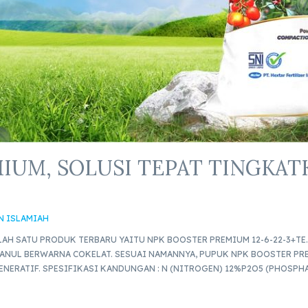
IUM, SOLUSI TEPAT TINGKAT
N ISLAMIAH
ALAH SATU PRODUK TERBARU YAITU NPK BOOSTER PREMIUM 12-6-22-3+T
ANUL BERWARNA COKELAT. SESUAI NAMANNYA, PUPUK NPK BOOSTER P
NERATIF. SPESIFIKASI KANDUNGAN : N (NITROGEN) 12%P2O5 (PHOSPH