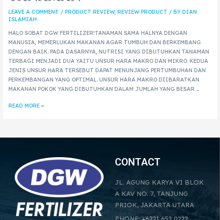
LEAVE A COMMENT
/
PRODUCT REVIEW
,
REVIEW PRODUCT
/ BY
DIAN
ISLAMIAH
HALO SOBAT DGW FERTILIZER!TANAMAN SAMA HALNYA DENGAN
MANUSIA, MEMERLUKAN MAKANAN AGAR TUMBUH DAN BERKEMBANG
DENGAN BAIK. PADA DASARNYA, NUTRISI YANG DIBUTUHKAN TANAMAN
TERBAGI MENJADI DUA YAITU UNSUR HARA MAKRO DAN MIKRO. KEDUA
JENIS UNSUR HARA TERSEBUT DAPAT MENUNJANG PERTUMBUHAN DAN
PERKEMBANGAN YANG OPTIMAL. UNSUR HARA MAKRO DIIBARATKAN
MAKANAN POKOK YANG DIBUTUHKAN DALAM JUMLAH YANG BESAR …
READ MORE »
CONTACT
JL. AGUNG KARYA VI BLOK
A KAV NO. 7, TANJUNG
PRIOK, JAKARTA UTARA
PHONE: +6221 652 0222 ,