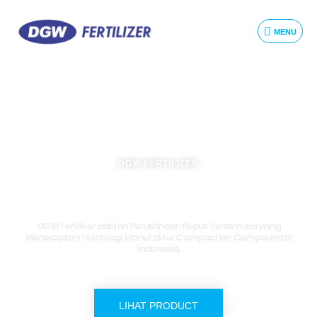
MENU
DGW FERTILIZER
PILIHAN PETANI SUKSES
DGW Fertilizer adalah Perusahaan Pupuk Terkemuka yang
Menerapkan Teknologi Manufaktur Compaction Compound di
Indonesia.
LIHAT PRODUCT