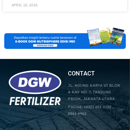
APRIL 10, 2026
CONTACT
JL. AGUNG KARYA VI BLOK
A KAV NO. 7, TANJUNG
PRIOK, JAKARTA UTARA
PHONE: +6221 652 0222 ,
2961 4962