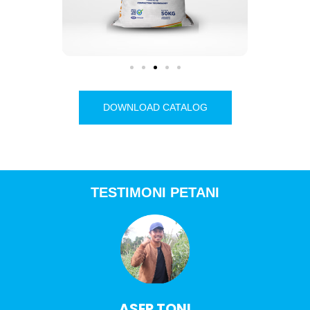
DOWNLOAD CATALOG
TESTIMONI PETANI
ASEP TONI