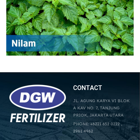
CONTACT
JL. AGUNG KARYA VI BLOK
A KAV NO. 7, TANJUNG
PRIOK, JAKARTA UTARA
PHONE: +6221 652 0222 ,
2961 4962