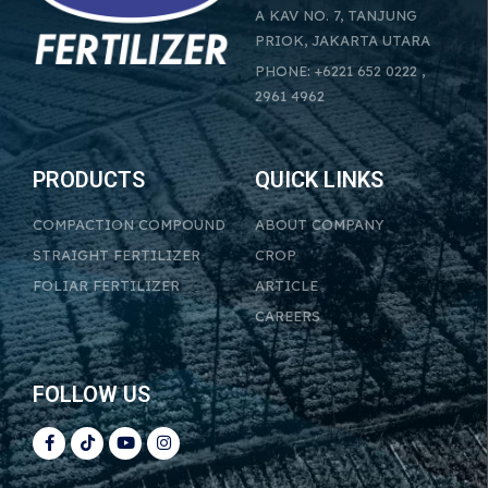
A KAV NO. 7, TANJUNG
PRIOK, JAKARTA UTARA
PHONE: +6221 652 0222 ,
2961 4962
PRODUCTS
QUICK LINKS
COMPACTION COMPOUND
ABOUT COMPANY
STRAIGHT FERTILIZER
CROP
FOLIAR FERTILIZER
ARTICLE
CAREERS
FOLLOW US