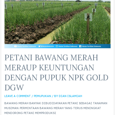
PETANI BAWANG MERAH
MERAUP KEUNTUNGAN
DENGAN PUPUK NPK GOLD
DGW
LEAVE A COMMENT
/
PEMUPUKAN
/ BY
DIAN ISLAMIAH
BAWANG MERAH BANYAK DIBUDIDAYAKAN PETANI SEBAGAI TANAMAN
MUSIMAN. PERMINTAAN BAWANG MERAH YANG TERUS MENINGKAT
MENDORONG PETANI MEMPRODUKSI