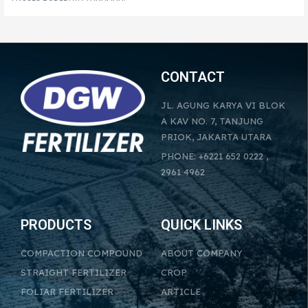
CONTACT
JL. AGUNG KARYA VI BLOK
A KAV NO. 7, TANJUNG
PRIOK, JAKARTA UTARA
PHONE: +6221 652 0222 ,
2961 4962
PRODUCTS
QUICK LINKS
COMPACTION COMPOUND
ABOUT COMPANY
STRAIGHT FERTILIZER
CROP
FOLIAR FERTILIZER
ARTICLE