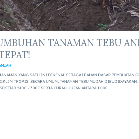
UMBUHAN TANAMAN TEBU AN
TEPAT!
AMIAH
TANAMAN YANG SATU INI DIKENAL SEBAGAI BAHAN DASAR PEMBUATAN 
IKLIM TROPIS. SECARA UMUM, TANAMAN TEBU MUDAH DIBUDIDAYAKAN.
EKITAR 240C – 300C SERTA CURAH HUJAN ANTARA 1.000 …