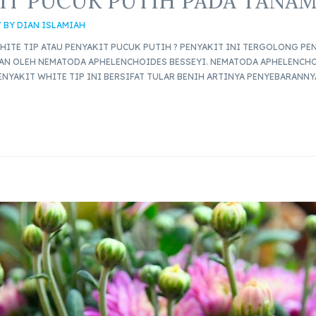
KIT PUCUK PUTIH PADA TANAM
/ BY
DIAN ISLAMIAH
HITE TIP ATAU PENYAKIT PUCUK PUTIH ? PENYAKIT INI TERGOLONG P
BKAN OLEH NEMATODA APHELENCHOIDES BESSEYI. NEMATODA APHELENCH
PENYAKIT WHITE TIP INI BERSIFAT TULAR BENIH ARTINYA PENYEBARANN