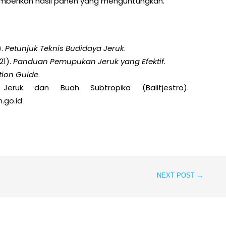
mberikan hasil panen yang menguntungkan.
).
Petunjuk Teknis Budidaya Jeruk
.
21).
Panduan Pemupukan Jeruk yang Efektif
.
ation Guide
.
Jeruk dan Buah Subtropika (Balitjestro).
n.go.id
NEXT POST
→