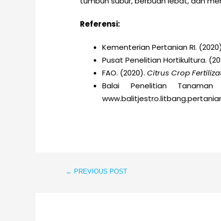
tumbuh subur, berbuah lebat, dan me
Referensi:
Kementerian Pertanian RI. (2020
Pusat Penelitian Hortikultura. (20
FAO. (2020).
Citrus Crop Fertiliz
Balai Penelitian Tanaman 
www.balitjestro.litbang.pertania
←
PREVIOUS POST