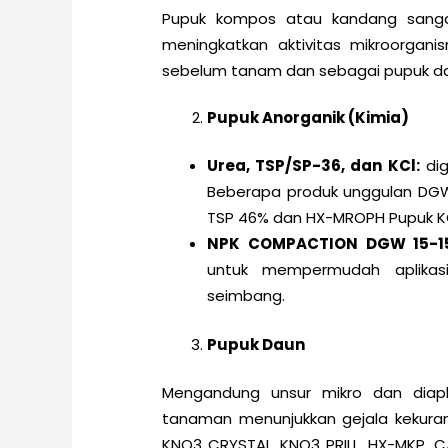
Pupuk kompos atau kandang sangat
meningkatkan aktivitas mikroorgani
sebelum tanam dan sebagai pupuk das
Pupuk Anorganik (Kimia)
Urea, TSP/SP-36, dan KCl:
dig
Beberapa produk unggulan DGW
TSP 46% dan HX-MROPH Pupuk K
NPK COMPACTION DGW 15-15
untuk mempermudah aplikas
seimbang.
Pupuk Daun
Mengandung unsur mikro dan diapl
tanaman menunjukkan gejala kekuran
KNO3 CRYSTAL, KNO3 PRILL, HX-MKP