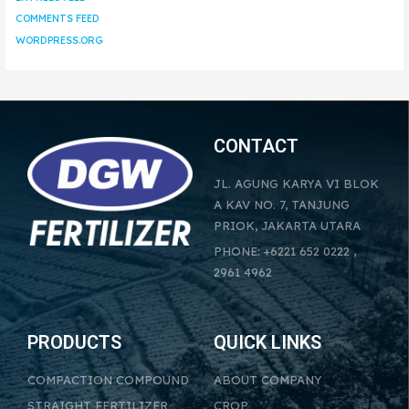
COMMENTS FEED
WORDPRESS.ORG
CONTACT
JL. AGUNG KARYA VI BLOK
A KAV NO. 7, TANJUNG
PRIOK, JAKARTA UTARA
PHONE: +6221 652 0222 ,
2961 4962
PRODUCTS
QUICK LINKS
COMPACTION COMPOUND
ABOUT COMPANY
STRAIGHT FERTILIZER
CROP