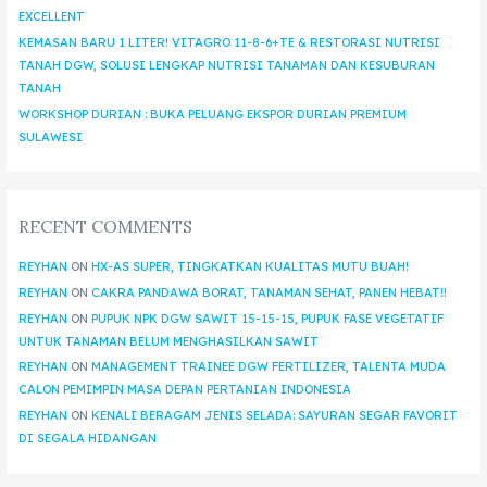
EXCELLENT
KEMASAN BARU 1 LITER! VITAGRO 11-8-6+TE & RESTORASI NUTRISI
TANAH DGW, SOLUSI LENGKAP NUTRISI TANAMAN DAN KESUBURAN
TANAH
WORKSHOP DURIAN : BUKA PELUANG EKSPOR DURIAN PREMIUM
SULAWESI
RECENT COMMENTS
REYHAN
ON
HX-AS SUPER, TINGKATKAN KUALITAS MUTU BUAH!
REYHAN
ON
CAKRA PANDAWA BORAT, TANAMAN SEHAT, PANEN HEBAT!!
REYHAN
ON
PUPUK NPK DGW SAWIT 15-15-15, PUPUK FASE VEGETATIF
UNTUK TANAMAN BELUM MENGHASILKAN SAWIT
REYHAN
ON
MANAGEMENT TRAINEE DGW FERTILIZER, TALENTA MUDA
CALON PEMIMPIN MASA DEPAN PERTANIAN INDONESIA
REYHAN
ON
KENALI BERAGAM JENIS SELADA: SAYURAN SEGAR FAVORIT
DI SEGALA HIDANGAN