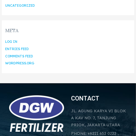
UNCATEGORIZED
META
LOG IN
ENTRIES FEED
COMMENTS FEED
WORDPRESS.ORG
CONTACT
JL. AGUNG KARYA VI BLOK
A KAV NO. 7, TANJUNG
PRIOK, JAKARTA UTARA
PHONE: +6221 652 0222 ,