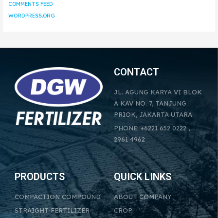
COMMENTS FEED
WORDPRESS.ORG
CONTACT
JL. AGUNG KARYA VI BLOK
A KAV NO. 7, TANJUNG
PRIOK, JAKARTA UTARA
PHONE: +6221 652 0222 ,
2961 4962
PRODUCTS
QUICK LINKS
COMPACTION COMPOUND
ABOUT COMPANY
STRAIGHT FERTILIZER
CROP