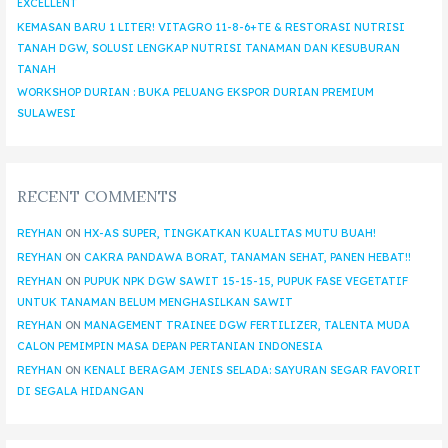
EXCELLENT
KEMASAN BARU 1 LITER! VITAGRO 11-8-6+TE & RESTORASI NUTRISI
TANAH DGW, SOLUSI LENGKAP NUTRISI TANAMAN DAN KESUBURAN
TANAH
WORKSHOP DURIAN : BUKA PELUANG EKSPOR DURIAN PREMIUM
SULAWESI
RECENT COMMENTS
REYHAN
ON
HX-AS SUPER, TINGKATKAN KUALITAS MUTU BUAH!
REYHAN
ON
CAKRA PANDAWA BORAT, TANAMAN SEHAT, PANEN HEBAT!!
REYHAN
ON
PUPUK NPK DGW SAWIT 15-15-15, PUPUK FASE VEGETATIF
UNTUK TANAMAN BELUM MENGHASILKAN SAWIT
REYHAN
ON
MANAGEMENT TRAINEE DGW FERTILIZER, TALENTA MUDA
CALON PEMIMPIN MASA DEPAN PERTANIAN INDONESIA
REYHAN
ON
KENALI BERAGAM JENIS SELADA: SAYURAN SEGAR FAVORIT
DI SEGALA HIDANGAN