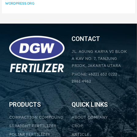
WORDPRESS.ORG
CONTACT
JL. AGUNG KARYA VI BLOK
A KAV NO. 7, TANJUNG
PRIOK, JAKARTA UTARA
PHONE: +6221 652 0222 ,
2961 4962
PRODUCTS
QUICK LINKS
COMPACTION COMPOUND
ABOUT COMPANY
STRAIGHT FERTILIZER
CROP
FOLIAR FERTILIZER
ARTICLE