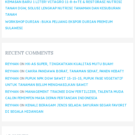
KEMASAN BARU 1 LITER! VITAGRO 11-8-6+TE & RESTORASI NUTRISI
TANAH DGW, SOLUSI LENGKAP NUTRISI TANAMAN DAN KESUBURAN
TANAH
WORKSHOP DURIAN : BUKA PELUANG EKSPOR DURIAN PREMIUM
SULAWESI
RECENT COMMENTS
REYHAN
ON
HX-AS SUPER, TINGKATKAN KUALITAS MUTU BUAH!
REYHAN
ON
CAKRA PANDAWA BORAT, TANAMAN SEHAT, PANEN HEBAT!!
REYHAN
ON
PUPUK NPK DGW SAWIT 15-15-15, PUPUK FASE VEGETATIF
UNTUK TANAMAN BELUM MENGHASILKAN SAWIT
REYHAN
ON
MANAGEMENT TRAINEE DGW FERTILIZER, TALENTA MUDA
CALON PEMIMPIN MASA DEPAN PERTANIAN INDONESIA
REYHAN
ON
KENALI BERAGAM JENIS SELADA: SAYURAN SEGAR FAVORIT
DI SEGALA HIDANGAN