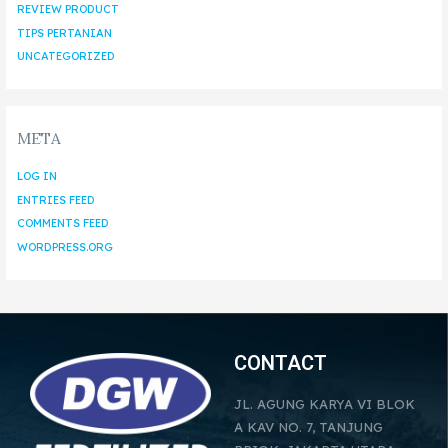
REVIEW PRODUCT
TIPS PERTANIAN
UNCATEGORIZED
META
LOG IN
ENTRIES FEED
COMMENTS FEED
WORDPRESS.ORG
CONTACT
JL. AGUNG KARYA VI BLOK
A KAV NO. 7, TANJUNG