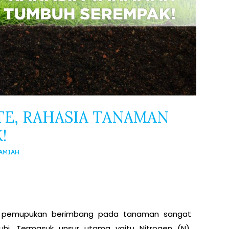
TE, RAHASIA TANAMAN
!
LAMIAH
i, pemupukan berimbang pada tanaman sangat
uhi. Termasuk unsur utama yaitu Nitrogen (N),