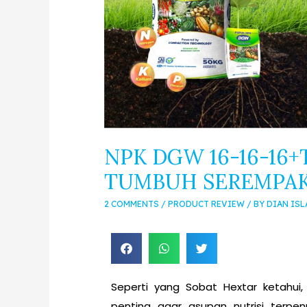
NPK DGW 16-16-16+
TUMBUH SEREMPAK
2 COMMENTS
/
PRODUCT REVIEW
/ BY
DIAN IS
Seperti yang Sobat Hextar ketahu
penting agar asupan nutrisi terpen