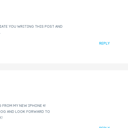
CIATE YOU WRITING THIS POST AND
.
REPLY
G FROM MY NEW IPHONE 4!
BLOG AND LOOK FORWARD TO
K!