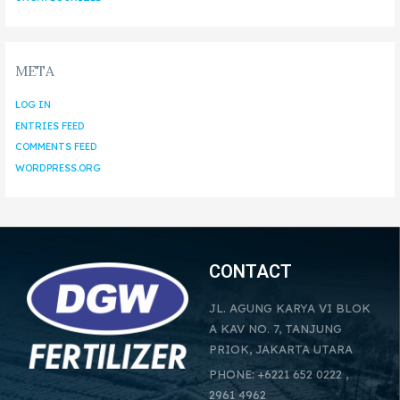
META
LOG IN
ENTRIES FEED
COMMENTS FEED
WORDPRESS.ORG
CONTACT
JL. AGUNG KARYA VI BLOK
A KAV NO. 7, TANJUNG
PRIOK, JAKARTA UTARA
PHONE: +6221 652 0222 ,
2961 4962