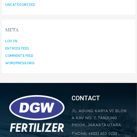
UNCATEGORIZED
META
LOG IN
ENTRIES FEED
COMMENTS FEED
WORDPRESS.ORG
CONTACT
JL. AGUNG KARYA VI BLOK
A KAV NO. 7, TANJUNG
PRIOK, JAKARTA UTARA
PHONE: +6221 652 0222 ,