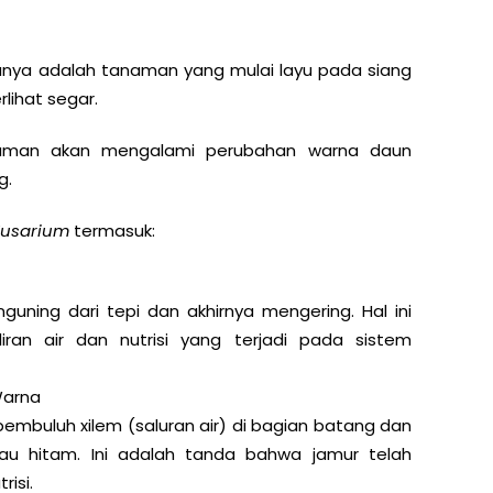
asanya adalah tanaman yang mulai layu pada siang
lihat segar.
anaman akan mengalami perubahan warna daun
g.
Fusarium
termasuk:
ning dari tepi dan akhirnya mengering. Hal ini
ran air dan nutrisi yang terjadi pada sistem
Warna
pembuluh xilem (saluran air) di bagian batang dan
au hitam. Ini adalah tanda bahwa jamur telah
risi.