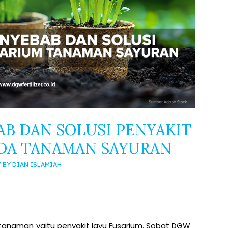
AB DAN SOLUSI PENYAKIT
ADA TANAMAN SAYURAN
/ BY
DIAN ISLAMIAH
tanaman yaitu penyakit layu Fusarium. Sobat DGW