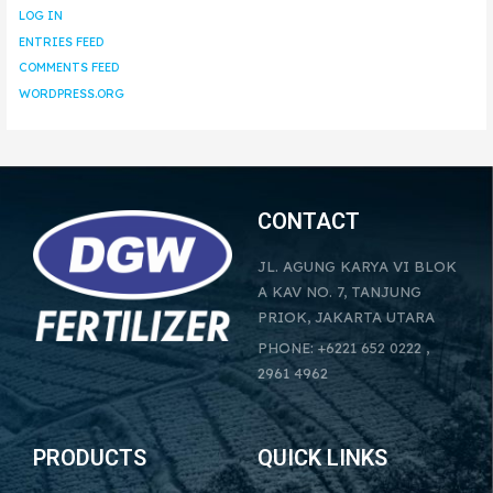
LOG IN
ENTRIES FEED
COMMENTS FEED
WORDPRESS.ORG
CONTACT
JL. AGUNG KARYA VI BLOK
A KAV NO. 7, TANJUNG
PRIOK, JAKARTA UTARA
PHONE: +6221 652 0222 ,
2961 4962
PRODUCTS
QUICK LINKS