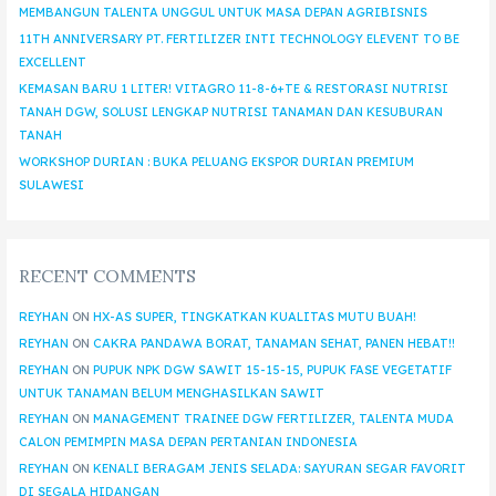
MEMBANGUN TALENTA UNGGUL UNTUK MASA DEPAN AGRIBISNIS
11TH ANNIVERSARY PT. FERTILIZER INTI TECHNOLOGY ELEVENT TO BE
EXCELLENT
KEMASAN BARU 1 LITER! VITAGRO 11-8-6+TE & RESTORASI NUTRISI
TANAH DGW, SOLUSI LENGKAP NUTRISI TANAMAN DAN KESUBURAN
TANAH
WORKSHOP DURIAN : BUKA PELUANG EKSPOR DURIAN PREMIUM
SULAWESI
RECENT COMMENTS
REYHAN
ON
HX-AS SUPER, TINGKATKAN KUALITAS MUTU BUAH!
REYHAN
ON
CAKRA PANDAWA BORAT, TANAMAN SEHAT, PANEN HEBAT!!
REYHAN
ON
PUPUK NPK DGW SAWIT 15-15-15, PUPUK FASE VEGETATIF
UNTUK TANAMAN BELUM MENGHASILKAN SAWIT
REYHAN
ON
MANAGEMENT TRAINEE DGW FERTILIZER, TALENTA MUDA
CALON PEMIMPIN MASA DEPAN PERTANIAN INDONESIA
REYHAN
ON
KENALI BERAGAM JENIS SELADA: SAYURAN SEGAR FAVORIT
DI SEGALA HIDANGAN