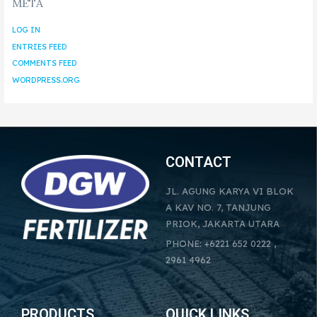
META
LOG IN
ENTRIES FEED
COMMENTS FEED
WORDPRESS.ORG
CONTACT
JL. AGUNG KARYA VI BLOK
A KAV NO. 7, TANJUNG
PRIOK, JAKARTA UTARA
PHONE: +6221 652 0222 ,
2961 4962
PRODUCTS
QUICK LINKS