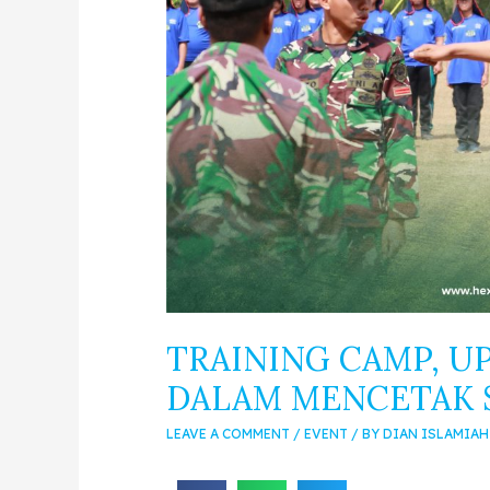
TRAINING CAMP, U
DALAM MENCETAK
LEAVE A COMMENT
/
EVENT
/ BY
DIAN ISLAMIAH