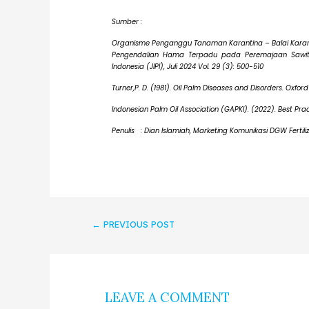
Sumber :
Organisme Penganggu Tanaman Karantina – Balai Karanti
Pengendalian Hama Terpadu pada Peremajaan Sawit 
Indonesia (JIPI), Juli 2024 Vol. 29 (3): 500-510
Turner,P. D. (1981). Oil Palm Diseases and Disorders. Oxford
Indonesian Palm Oil Association (GAPKI). (2022). Best Pra
Penulis : Dian Islamiah, Marketing Komunikasi DGW Fertili
←
PREVIOUS POST
LEAVE A COMMENT