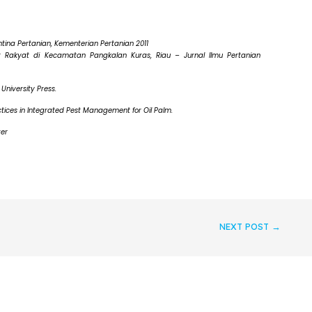
na Pertanian, Kementerian Pertanian 2011
Rakyat di Kecamatan Pangkalan Kuras, Riau – Jurnal Ilmu Pertanian
 University Press.
ctices in Integrated Pest Management for Oil Palm.
zer
NEXT POST
→