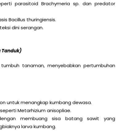
erti parasitoid Brachymeria sp. dan predator
sis Bacillus thuringiensis.
teksi dini serangan.
 Tanduk)
k tumbuh tanaman, menyebabkan pertumbuhan
on untuk menangkap kumbang dewasa.
eperti Metarhizium anisopliae.
 dengan membuang sisa batang sawit yang
biaknya larva kumbang.