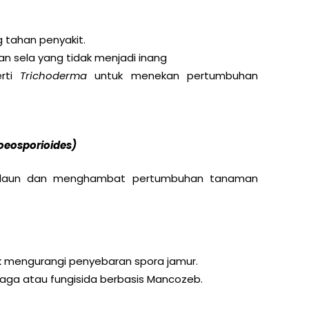
 tahan penyakit.
 sela yang tidak menjadi inang
erti
Trichoderma
untuk menekan pertumbuhan
oeosporioides)
 daun dan menghambat pertumbuhan tanaman
k mengurangi penyebaran spora jamur.
baga atau fungisida berbasis Mancozeb.