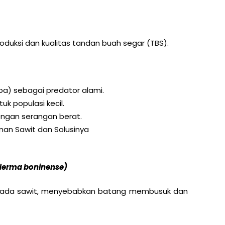
duksi dan kualitas tandan buah segar (TBS).
lba) sebagai predator alami.
k populasi kecil.
dengan serangan berat.
an Sawit dan Solusinya
erma boninense)
k pada sawit, menyebabkan batang membusuk dan