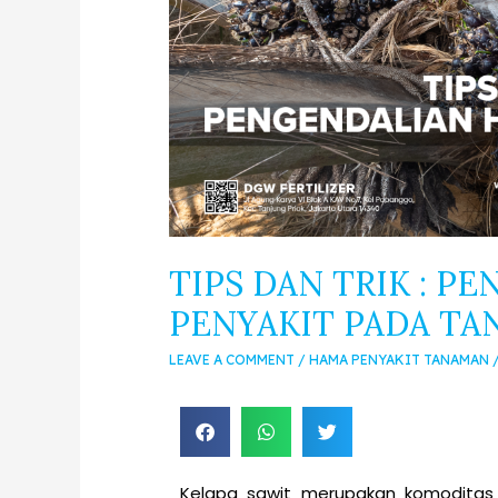
TIPS DAN TRIK : 
PENYAKIT PADA TA
LEAVE A COMMENT
/
HAMA PENYAKIT TANAMAN
Kelapa sawit merupakan komoditas 