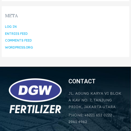
META
LOG IN
ENTRIES FEED
COMMENTS FEED
WORDPRESS.ORG
CONTACT
JL. AGUNG KARYA VI BLOK
A KAV NO. 7, TANJUNG
PRIOK, JAKARTA UTARA
PHONE: +6221 652 0222 ,
2961 4962