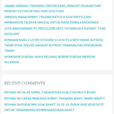
GRAND OPENING TRAINING CENTER KARO, PERKUAT EDUKASI DAN
PRODUKTIVITAS PETANI HORTIKULTURA
OPENING MANAGEMENT TRAINEE BATCH 4 DGW FERTILIZER:
MEMBANGUN TALENTA UNGGUL UNTUK MASA DEPAN AGRIBISNIS
11TH ANNIVERSARY PT. FERTILIZER INTI TECHNOLOGY ELEVENT TO BE
EXCELLENT
KEMASAN BARU 1 LITER! VITAGRO 11-8-6+TE & RESTORASI NUTRISI
TANAH DGW, SOLUSI LENGKAP NUTRISI TANAMAN DAN KESUBURAN
TANAH
WORKSHOP DURIAN : BUKA PELUANG EKSPOR DURIAN PREMIUM
SULAWESI
RECENT COMMENTS
REYHAN
ON
HX-AS SUPER, TINGKATKAN KUALITAS MUTU BUAH!
REYHAN
ON
CAKRA PANDAWA BORAT, TANAMAN SEHAT, PANEN HEBAT!!
REYHAN
ON
PUPUK NPK DGW SAWIT 15-15-15, PUPUK FASE VEGETATIF
UNTUK TANAMAN BELUM MENGHASILKAN SAWIT