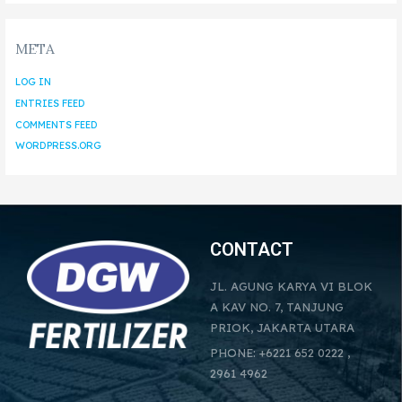
META
LOG IN
ENTRIES FEED
COMMENTS FEED
WORDPRESS.ORG
CONTACT
JL. AGUNG KARYA VI BLOK
A KAV NO. 7, TANJUNG
PRIOK, JAKARTA UTARA
PHONE: +6221 652 0222 ,
2961 4962