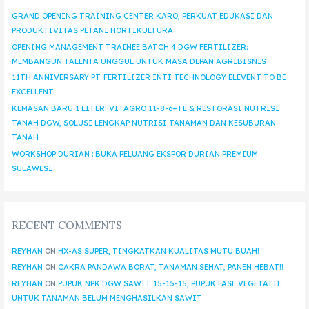
GRAND OPENING TRAINING CENTER KARO, PERKUAT EDUKASI DAN
PRODUKTIVITAS PETANI HORTIKULTURA
OPENING MANAGEMENT TRAINEE BATCH 4 DGW FERTILIZER:
MEMBANGUN TALENTA UNGGUL UNTUK MASA DEPAN AGRIBISNIS
11TH ANNIVERSARY PT. FERTILIZER INTI TECHNOLOGY ELEVENT TO BE
EXCELLENT
KEMASAN BARU 1 LITER! VITAGRO 11-8-6+TE & RESTORASI NUTRISI
TANAH DGW, SOLUSI LENGKAP NUTRISI TANAMAN DAN KESUBURAN
TANAH
WORKSHOP DURIAN : BUKA PELUANG EKSPOR DURIAN PREMIUM
SULAWESI
RECENT COMMENTS
REYHAN
ON
HX-AS SUPER, TINGKATKAN KUALITAS MUTU BUAH!
REYHAN
ON
CAKRA PANDAWA BORAT, TANAMAN SEHAT, PANEN HEBAT!!
REYHAN
ON
PUPUK NPK DGW SAWIT 15-15-15, PUPUK FASE VEGETATIF
UNTUK TANAMAN BELUM MENGHASILKAN SAWIT