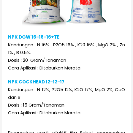
NPK DGW 16-16-16+TE
Kandungan : N 16% , P2O5 16% , K20 16% , MgO 2% , Zn
1% , B 0.5%.
Dosis : 20 Gram/Tanaman
Cara Aplikasi : Ditaburkan Merata
NPK COCKHEAD 12-12-17
Kandungan : N 12%, P2O5 12%, K2O 17%, MgO 2%, CaO
dan B
Dosis : 15 Gram/Tanaman
Cara Aplikasi : Ditaburkan Merata
Pemupukan sawit efektif jika Sobat menerapkan