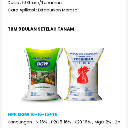
Dosis : 10 Gram/Tanaman
Cara Aplikasi : Ditaburkan Merata
TBM 9 BULAN SETELAH TANAM
NPK DGW 16-16-16+TE
Kandungan : N 16% , P2O5 16% , K20 16% , MgO 2% , Zn