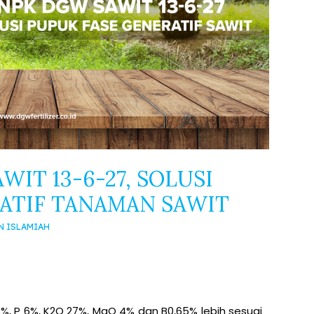
IT 13-6-27, SOLUSI
ATIF TANAMAN SAWIT
N ISLAMIAH
%, P 6%, K2O 27%, MgO 4% dan B0,65% lebih sesuai