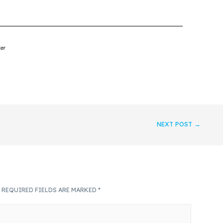
zer
NEXT POST
→
.
REQUIRED FIELDS ARE MARKED
*