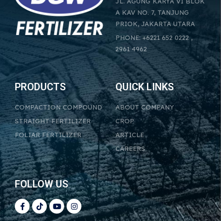
JL. AGUNG KARYA VI BLOK
A KAV NO. 7, TANJUNG
PRIOK, JAKARTA UTARA
PHONE: +6221 652 0222 ,
2961 4962
PRODUCTS
QUICK LINKS
COMPACTION COMPOUND
ABOUT COMPANY
STRAIGHT FERTILIZER
CROP
FOLIAR FERTILIZER
ARTICLE
CAREERS
FOLLOW US