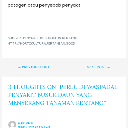
patogen atau penyebab penyakit.
SUMBER : PENYAKIT BUSUK DAUN KENTANG.
HTTP://HORTIKULTURA.PERTANIAN.GO.ID
←
PREVIOUS POST
NEXT POST
→
3 THOUGHTS ON “PERLU DI WASPADAI,
PENYAKIT BUSUK DAUN YANG
MENYERANG TANAMAN KENTANG”
검증커뮤니티
JUNE 6, 2023 AT 12:45 AM