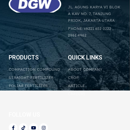
JL. AGUNG KARYA VI BLOK
A KAV NO. 7, TANJUNG
PRIOK, JAKARTA UTARA
PHONE: +6221 652 0222 ,
2961 4962
PRODUCTS
QUICK LINKS
COMPACTION COMPOUND
ABOUT COMPANY
STRAIGHT FERTILIZER
CROP
FOLIAR FERTILIZER
ARTICLE
CAREERS
FOLLOW US