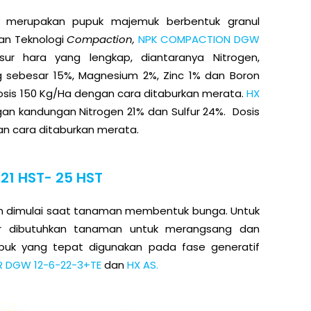
merupakan pupuk majemuk berbentuk granul
kan Teknologi
Compaction,
NPK COMPACTION DGW
ur hara yang lengkap, diantaranya Nitrogen,
 sebesar 15%, Magnesium 2%, Zinc 1% dan Boron
dosis 150 Kg/Ha dengan cara ditaburkan merata.
HX
n kandungan Nitrogen 21% dan Sulfur 24%. Dosis
n cara ditaburkan merata.
1 HST- 25 HST
n dimulai saat tanaman membentuk bunga. Untuk
or dibutuhkan tanaman untuk merangsang dan
upuk yang tepat digunakan pada fase generatif
 DGW 12-6-22-3+TE
dan
HX AS.