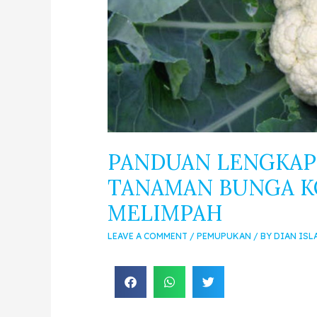
PANDUAN LENGKAP
TANAMAN BUNGA KO
MELIMPAH
LEAVE A COMMENT
/
PEMUPUKAN
/ BY
DIAN ISL