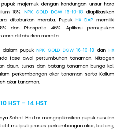
pupuk majemuk dengan kandungan unsur hara
alium 18%.
NPK GOLD DGW 16-10-18
diaplikasikan
ara ditaburkan merata. Pupuk
HX DAP
memiliki
18% dan Phospate 46%. Aplikasi pemupukan
cara diitaburkan merata.
di dalam pupuk
NPK GOLD DGW 16-10-18
dan
HX
pada fase awal pertumbuhan tanaman. Nitrogen
 daun, tunas dan batang tanaman bunga kol,
dalam perkembangan akar tanaman serta Kalium
leh akar tanaman.
0 HST – 14 HST
utnya Sobat Hextar mengaplikasikan pupuk susulan
tatif meliputi proses perkembangan akar, batang,