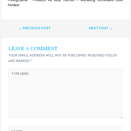
Photographer : Prasetyo Alif Rizqi Yusman – Marketing Komunikasi DGW
Fertilizer
←
PREVIOUS POST
NEXT POST
→
LEAVE A COMMENT
YOUR EMAIL ADDRESS WILL NOT BE PUBLISHED.
REQUIRED FIELDS
ARE MARKED
*