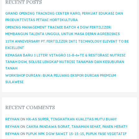
RECENT POSTS
GRAND OPENING TRAINING CENTER KARO, PERKUAT EDUKASI DAN
PRODUKTIVITAS PETANI HORTIKULTURA
OPENING MANAGEMENT TRAINEE BATCH 4 DGW FERTILIZER:
MEMBANGUN TALENTA UNGGUL UNTUK MASA DEPAN AGRIBISNIS
11TH ANNIVERSARY PT. FERTILIZER INTI TECHNOLOGY ELEVENT TO BE
EXCELLENT
KEMASAN BARU 1 LITER! VITAGRO 11-8-6+TE & RESTORASI NUTRISI
TANAH DGW, SOLUSI LENGKAP NUTRISI TANAMAN DAN KESUBURAN
TANAH
WORKSHOP DURIAN : BUKA PELUANG EKSPOR DURIAN PREMIUM
SULAWESI
RECENT COMMENTS
REYHAN
ON
HX-AS SUPER, TINGKATKAN KUALITAS MUTU BUAH!
REYHAN
ON
CAKRA PANDAWA BORAT, TANAMAN SEHAT, PANEN HEBAT!!
REYHAN
ON
PUPUK NPK DGW SAWIT 15-15-15, PUPUK FASE VEGETATIF