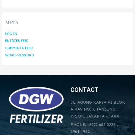
META
LOG IN
ENTRIES FEED
COMMENTS FEED
WORDPRESS.ORG
CONTACT
JL. AGUNG KARYA VI BLOK
A KAV NO. 7, TANJUNG
PRIOK, JAKARTA UTARA
PHONE: +6221 652 0222 ,
2961 4962