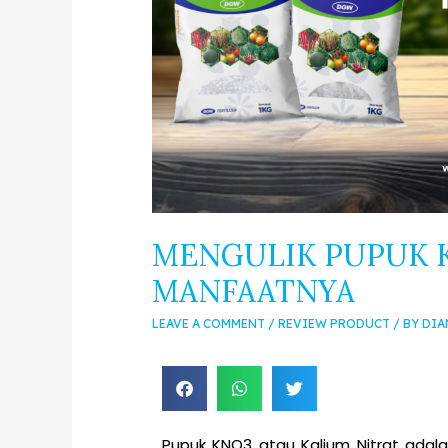
MENGULIK PUPUK K
MANFAATNYA
LEAVE A COMMENT
/
REVIEW PRODUCT
/ BY
DIA
Pupuk KNO3 atau Kalium Nitrat adala