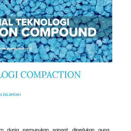
OGI COMPACTION
N ISLAMIAH
lam dunia pemupukan sangat diperlukan guna