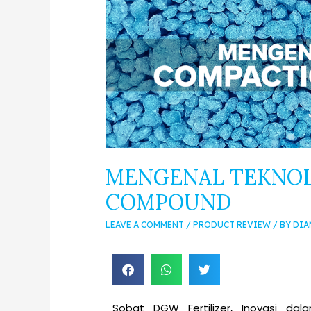
MENGENAL TEKNOL
COMPOUND
LEAVE A COMMENT
/
PRODUCT REVIEW
/ BY
DIA
Sobat DGW Fertilizer, Inovasi da