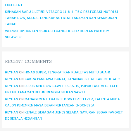
EXCELLENT
KEMASAN BARU 1 LITER! VITAGRO 11-8-6+TE & RESTORASI NUTRISI
TANAH DGW, SOLUSI LENGKAP NUTRISI TANAMAN DAN KESUBURAN
TANAH
WORKSHOP DURIAN : BUKA PELUANG EKSPOR DURIAN PREMIUM
SULAWESI
RECENT COMMENTS
REYHAN
ON
HX-AS SUPER, TINGKATKAN KUALITAS MUTU BUAH!
REYHAN
ON
CAKRA PANDAWA BORAT, TANAMAN SEHAT, PANEN HEBAT!!
REYHAN
ON
PUPUK NPK DGW SAWIT 15-15-15, PUPUK FASE VEGETATIF
UNTUK TANAMAN BELUM MENGHASILKAN SAWIT
REYHAN
ON
MANAGEMENT TRAINEE DGW FERTILIZER, TALENTA MUDA
CALON PEMIMPIN MASA DEPAN PERTANIAN INDONESIA
REYHAN
ON
KENALI BERAGAM JENIS SELADA: SAYURAN SEGAR FAVORIT
DI SEGALA HIDANGAN