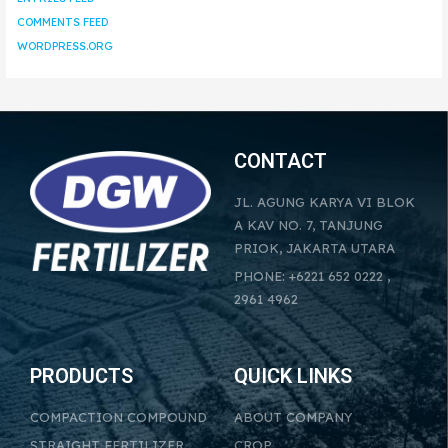
COMMENTS FEED
WORDPRESS.ORG
CONTACT
JL. AGUNG KARYA VI BLOK
A KAV NO. 7, TANJUNG
PRIOK, JAKARTA UTARA
PHONE: +6221 652 0222 ,
2961 4962
PRODUCTS
QUICK LINKS
COMPACTION COMPOUND
ABOUT COMPANY
STRAIGHT FERTILIZER
CROP