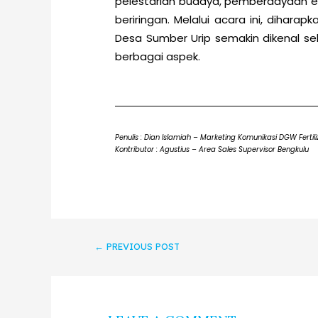
pelestarian budaya, pemberdayaan ek
beriringan. Melalui acara ini, dihar
Desa Sumber Urip semakin dikenal se
berbagai aspek.
Penulis : Dian Islamiah – Marketing Komunikasi DGW Fertili
Kontributor : Agustius – Area Sales Supervisor Bengkulu
←
PREVIOUS POST