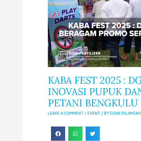
KABA FEST 2025 : 
INOVASI PUPUK D
PETANI BENGKULU
LEAVE A COMMENT
/
EVENT
/ BY
DIAN ISLAMIAH