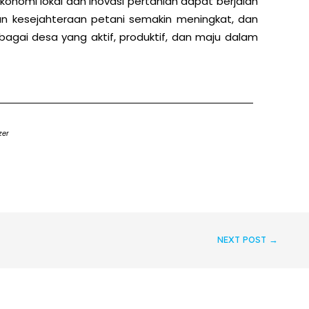
onomi lokal dan inovasi pertanian dapat berjalan
apkan kesejahteraan petani semakin meningkat, dan
bagai desa yang aktif, produktif, dan maju dalam
zer
NEXT POST
→