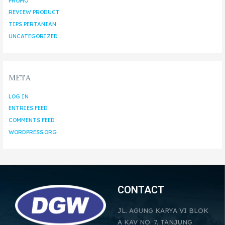
PROMO
REVIEW PRODUCT
TIPS PERTANIAN
UNCATEGORIZED
META
LOG IN
ENTRIES FEED
COMMENTS FEED
WORDPRESS.ORG
CONTACT
JL. AGUNG KARYA VI BLOK
A KAV NO. 7, TANJUNG