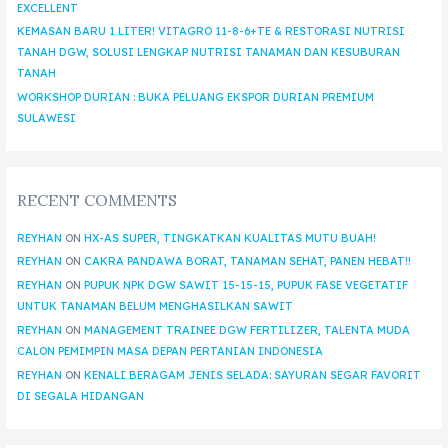
EXCELLENT
KEMASAN BARU 1 LITER! VITAGRO 11-8-6+TE & RESTORASI NUTRISI
TANAH DGW, SOLUSI LENGKAP NUTRISI TANAMAN DAN KESUBURAN
TANAH
WORKSHOP DURIAN : BUKA PELUANG EKSPOR DURIAN PREMIUM
SULAWESI
RECENT COMMENTS
REYHAN
ON
HX-AS SUPER, TINGKATKAN KUALITAS MUTU BUAH!
REYHAN
ON
CAKRA PANDAWA BORAT, TANAMAN SEHAT, PANEN HEBAT!!
REYHAN
ON
PUPUK NPK DGW SAWIT 15-15-15, PUPUK FASE VEGETATIF
UNTUK TANAMAN BELUM MENGHASILKAN SAWIT
REYHAN
ON
MANAGEMENT TRAINEE DGW FERTILIZER, TALENTA MUDA
CALON PEMIMPIN MASA DEPAN PERTANIAN INDONESIA
REYHAN
ON
KENALI BERAGAM JENIS SELADA: SAYURAN SEGAR FAVORIT
DI SEGALA HIDANGAN