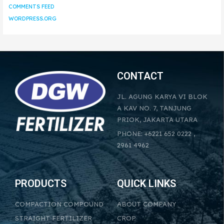
COMMENTS FEED
WORDPRESS.ORG
CONTACT
JL. AGUNG KARYA VI BLOK
A KAV NO. 7, TANJUNG
PRIOK, JAKARTA UTARA
PHONE: +6221 652 0222 ,
2961 4962
PRODUCTS
QUICK LINKS
COMPACTION COMPOUND
ABOUT COMPANY
STRAIGHT FERTILIZER
CROP