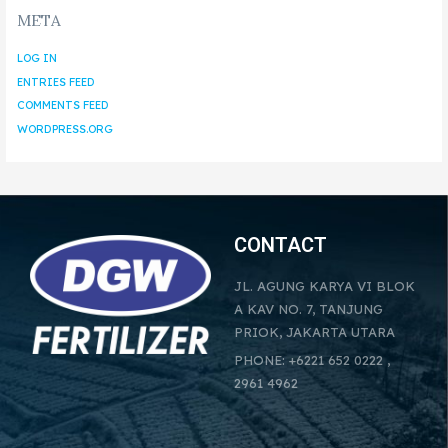
META
LOG IN
ENTRIES FEED
COMMENTS FEED
WORDPRESS.ORG
CONTACT
JL. AGUNG KARYA VI BLOK
A KAV NO. 7, TANJUNG
PRIOK, JAKARTA UTARA
PHONE: +6221 652 0222 ,
2961 4962