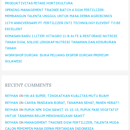
PRODUKTIVITAS PETANI HORTIKULTURA
OPENING MANAGEMENT TRAINEE BATCH 4 DGW FERTILIZER:
MEMBANGUN TALENTA UNGGUL UNTUK MASA DEPAN AGRIBISNIS
11TH ANNIVERSARY PT. FERTILIZER INTI TECHNOLOGY ELEVENT TO BE
EXCELLENT
KEMASAN BARU 1 LITER! VITAGRO 11-8-6+TE & RESTORASI NUTRISI
TANAH DGW, SOLUSI LENGKAP NUTRISI TANAMAN DAN KESUBURAN
TANAH
WORKSHOP DURIAN : BUKA PELUANG EKSPOR DURIAN PREMIUM
SULAWESI
RECENT COMMENTS
REYHAN
ON
HX-AS SUPER, TINGKATKAN KUALITAS MUTU BUAH!
REYHAN
ON
CAKRA PANDAWA BORAT, TANAMAN SEHAT, PANEN HEBAT!!
REYHAN
ON
PUPUK NPK DGW SAWIT 15-15-15, PUPUK FASE VEGETATIF
UNTUK TANAMAN BELUM MENGHASILKAN SAWIT
REYHAN
ON
MANAGEMENT TRAINEE DGW FERTILIZER, TALENTA MUDA
CALON PEMIMPIN MASA DEPAN PERTANIAN INDONESIA