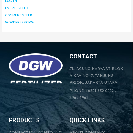
LOG IN
ENTRIES FEED
COMMENTS FEED
WORDPRESS.ORG
CONTACT
JL. AGUNG KARYA VI BLOK
A KAV NO. 7, TANJUNG
PRIOK, JAKARTA UTARA
PHONE: +6221 652 0222 ,
2961 4962
PRODUCTS
QUICK LINKS
COMPACTION COMPOUND
ABOUT COMPANY