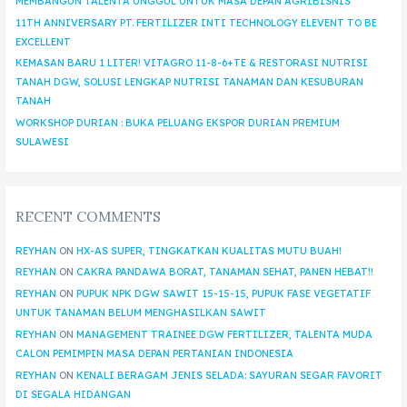
MEMBANGUN TALENTA UNGGUL UNTUK MASA DEPAN AGRIBISNIS
11TH ANNIVERSARY PT. FERTILIZER INTI TECHNOLOGY ELEVENT TO BE
EXCELLENT
KEMASAN BARU 1 LITER! VITAGRO 11-8-6+TE & RESTORASI NUTRISI
TANAH DGW, SOLUSI LENGKAP NUTRISI TANAMAN DAN KESUBURAN
TANAH
WORKSHOP DURIAN : BUKA PELUANG EKSPOR DURIAN PREMIUM
SULAWESI
RECENT COMMENTS
REYHAN
ON
HX-AS SUPER, TINGKATKAN KUALITAS MUTU BUAH!
REYHAN
ON
CAKRA PANDAWA BORAT, TANAMAN SEHAT, PANEN HEBAT!!
REYHAN
ON
PUPUK NPK DGW SAWIT 15-15-15, PUPUK FASE VEGETATIF
UNTUK TANAMAN BELUM MENGHASILKAN SAWIT
REYHAN
ON
MANAGEMENT TRAINEE DGW FERTILIZER, TALENTA MUDA
CALON PEMIMPIN MASA DEPAN PERTANIAN INDONESIA
REYHAN
ON
KENALI BERAGAM JENIS SELADA: SAYURAN SEGAR FAVORIT
DI SEGALA HIDANGAN