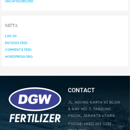
UNCATEGORIZED
META
LOG IN
ENTRIES FEED
COMMENTS FEED
WORDPRESS.ORG
CONTACT
JL. AGUNG KARYA VI BLOK
A KAV NO. 7, TANJUNG
PRIOK, JAKARTA UTARA
PHONE: +6221 652 0222 ,