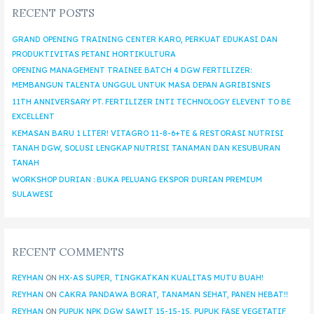
RECENT POSTS
GRAND OPENING TRAINING CENTER KARO, PERKUAT EDUKASI DAN
PRODUKTIVITAS PETANI HORTIKULTURA
OPENING MANAGEMENT TRAINEE BATCH 4 DGW FERTILIZER:
MEMBANGUN TALENTA UNGGUL UNTUK MASA DEPAN AGRIBISNIS
11TH ANNIVERSARY PT. FERTILIZER INTI TECHNOLOGY ELEVENT TO BE
EXCELLENT
KEMASAN BARU 1 LITER! VITAGRO 11-8-6+TE & RESTORASI NUTRISI
TANAH DGW, SOLUSI LENGKAP NUTRISI TANAMAN DAN KESUBURAN
TANAH
WORKSHOP DURIAN : BUKA PELUANG EKSPOR DURIAN PREMIUM
SULAWESI
RECENT COMMENTS
REYHAN
ON
HX-AS SUPER, TINGKATKAN KUALITAS MUTU BUAH!
REYHAN
ON
CAKRA PANDAWA BORAT, TANAMAN SEHAT, PANEN HEBAT!!
REYHAN
ON
PUPUK NPK DGW SAWIT 15-15-15, PUPUK FASE VEGETATIF