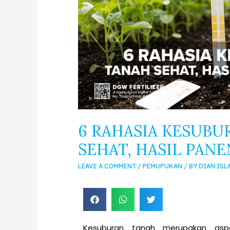
6 RAHASIA KESUBU
SEHAT, HASIL PAN
LEAVE A COMMENT
/
PEMUPUKAN
/ BY
DIAN ISL
Kesuburan tanah merupakan asp