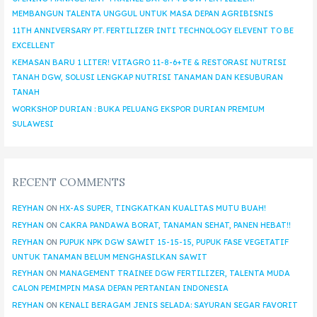
MEMBANGUN TALENTA UNGGUL UNTUK MASA DEPAN AGRIBISNIS
11TH ANNIVERSARY PT. FERTILIZER INTI TECHNOLOGY ELEVENT TO BE
EXCELLENT
KEMASAN BARU 1 LITER! VITAGRO 11-8-6+TE & RESTORASI NUTRISI
TANAH DGW, SOLUSI LENGKAP NUTRISI TANAMAN DAN KESUBURAN
TANAH
WORKSHOP DURIAN : BUKA PELUANG EKSPOR DURIAN PREMIUM
SULAWESI
RECENT COMMENTS
REYHAN
ON
HX-AS SUPER, TINGKATKAN KUALITAS MUTU BUAH!
REYHAN
ON
CAKRA PANDAWA BORAT, TANAMAN SEHAT, PANEN HEBAT!!
REYHAN
ON
PUPUK NPK DGW SAWIT 15-15-15, PUPUK FASE VEGETATIF
UNTUK TANAMAN BELUM MENGHASILKAN SAWIT
REYHAN
ON
MANAGEMENT TRAINEE DGW FERTILIZER, TALENTA MUDA
CALON PEMIMPIN MASA DEPAN PERTANIAN INDONESIA
REYHAN
ON
KENALI BERAGAM JENIS SELADA: SAYURAN SEGAR FAVORIT