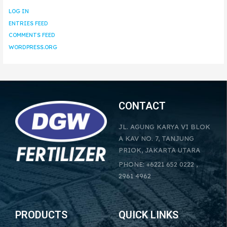
LOG IN
ENTRIES FEED
COMMENTS FEED
WORDPRESS.ORG
CONTACT
JL. AGUNG KARYA VI BLOK
A KAV NO. 7, TANJUNG
PRIOK, JAKARTA UTARA
PHONE: +6221 652 0222 ,
2961 4962
PRODUCTS
QUICK LINKS