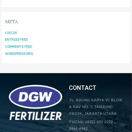
META
LOG IN
ENTRIES FEED
COMMENTS FEED
WORDPRESS.ORG
CONTACT
JL. AGUNG KARYA VI BLOK
A KAV NO. 7, TANJUNG
PRIOK, JAKARTA UTARA
PHONE: +6221 652 0222 ,
2961 4962